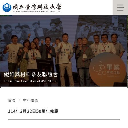
跳
到
主
要
內
容
區
塊
纖維與材料系友聯誼會
The Alumni Association of MSE,NTUST
首頁
材料要聞
114年3月22日50周年校慶