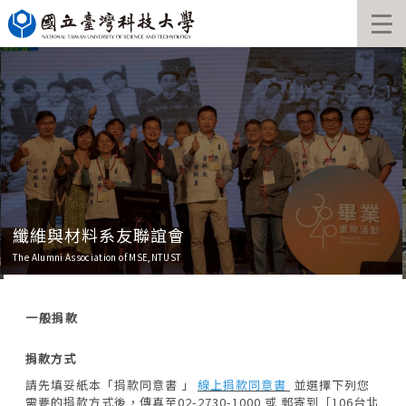
跳
到
主
要
內
容
區
塊
纖維與材料系友聯誼會
The Alumni Association of MSE,NTUST
一般捐款
捐款方式
請先填妥紙本「捐款同意書 」
線上捐款同意書
並選擇下列您
需要的捐款方式後，傳真至02-2730-1000 或 郵寄到［106台北