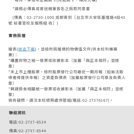
*請務必傳真或寄送親筆簽名之捐款同意書
(傳真：02-2730-1000 或郵寄到［台北市大安區基隆路4段43
號 秘書室校友服務組 收］)
實務捐贈
贈表(
按此下載
)，並檢附捐贈標的物價值文件(供本校列帳需
要)：
*購置財物之統一發票或收據影本（加蓋「與正本相符」並核
章）
*未上市上櫃股票，檢附股票發行公司最近一期月報（如無法取
得者得提供年報）之資產負債表（加蓋股票發行公司章及負責人
章）
*興建房舍相關統一發票或收據影本（加蓋「與正本相符」並核
章）
倘有疑問，請洽本校總務處保管組(電話:02-27376167)。
聯絡資訊
電話:02-2737-6534
傳真:02-2737-6544