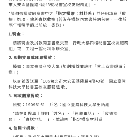
市大安區基隆路4段43號秘書室校友服務組］。
*請勾選捐款同意書中之
「指定捐贈：材料系」
並仔細填寫「收
據」選項，俾利寄送收據 (若沒在捐款同意書特別勾選，一律於
隔年報稅季節以前統一寄送)。
1.現金：
請將現金及捐款同意書繳交至「行政大樓四樓秘書室校友服務
組」或「工程一館材料系辦公室」
2. 即期支票或匯票捐款：
擡頭：國立臺灣科技大學 (加劃橫線並註明「禁止背書轉讓字
樣」)
以掛號寄送至「106台北市大安區基隆路4段43號 國立臺灣
科技大學秘書室校友服務組 收」
3. 郵政劃撥捐款：
帳號：19096161 戶名：國立臺灣科技大學出納組
*請在劃撥單上註明「姓名」、「連絡電話」、「收據抬
頭」、「寄送地址」」，並註明「指定捐贈材料系」
4. 信用卡捐款：
*每月、季或年定期刷卡(月底刷卡，隔月入帳)