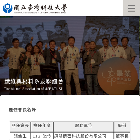
跳
到
主
要
內
容
區
塊
纖維與材料系友聯誼會
The Alumni Association of MSE,NTUST
歷任會長名錄
歷任會長
擔任年度
服務單位
職稱
張金生
112~迄今
錦鴻精密科技股份有限公司
董事長