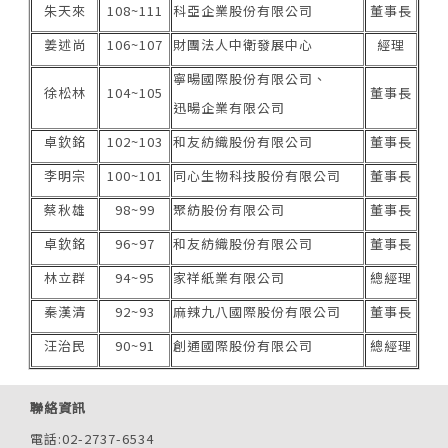
朱天來
108~111
科亞企業股份有限公司
董事長
姜述尚
106~107
財團法人中衛發展中心
經理
寧暘國際股份有限公司、
徐松林
104~105
董事長
迅暘企業有限公司
卓欽銘
102~103
和友紡織股份有限公司
董事長
李明宗
100~101
同心生物科技股份有限公司
董事長
蔡秋雄
98~99
聚紡股份有限公司
董事長
卓欽銘
96~97
和友紡織股份有限公司
董事長
林立群
94~95
家祥紙業有限公司
總經理
秦漢清
92~93
麻辣九八國際股份有限公司
董事長
汪治民
90~91
創通國際股份有限公司
總經理
聯絡資訊
電話:02-2737-6534